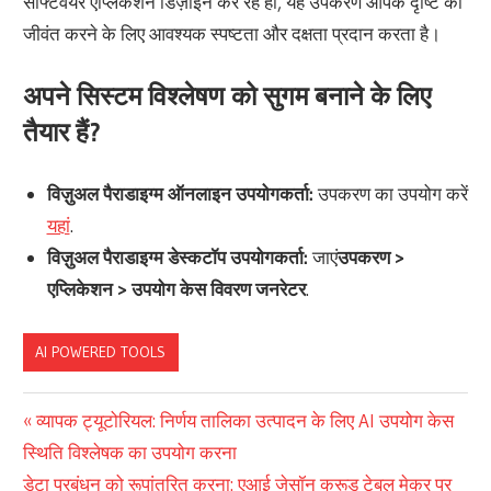
सॉफ्टवेयर एप्लिकेशन डिज़ाइन कर रहे हों, यह उपकरण आपके दृष्टि को
जीवंत करने के लिए आवश्यक स्पष्टता और दक्षता प्रदान करता है।
अपने सिस्टम विश्लेषण को सुगम बनाने के लिए
तैयार हैं?
विज़ुअल पैराडाइग्म ऑनलाइन उपयोगकर्ता:
उपकरण का उपयोग करें
यहां
.
विज़ुअल पैराडाइग्म डेस्कटॉप उपयोगकर्ता:
जाएं
उपकरण >
एप्लिकेशन > उपयोग केस विवरण जनरेटर
.
AI POWERED TOOLS
पोस्ट
Previous
व्यापक ट्यूटोरियल: निर्णय तालिका उत्पादन के लिए AI उपयोग केस
Post:
स्थिति विश्लेषक का उपयोग करना
नेविगेशन
Next
डेटा प्रबंधन को रूपांतरित करना: एआई जेसॉन क्रूड टेबल मेकर पर