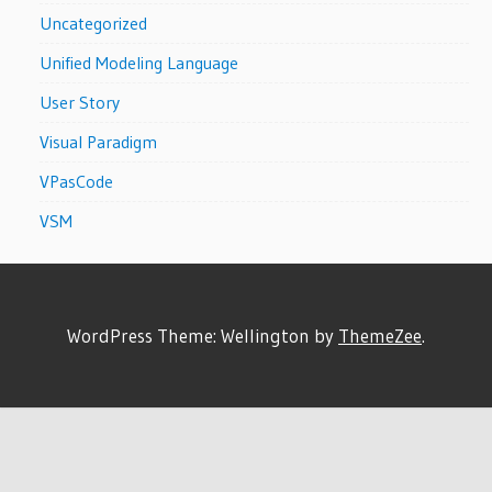
Uncategorized
Unified Modeling Language
User Story
Visual Paradigm
VPasCode
VSM
WordPress Theme: Wellington by
ThemeZee
.