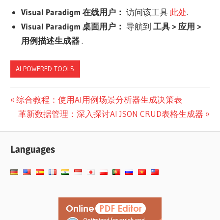
Visual Paradigm 在线用户：
访问该工具
此处
.
Visual Paradigm 桌面用户：
导航到
工具 > 应用 >
用例描述生成器
.
AI POWERED TOOLS
文
Previous
综合教程：使用AI用例场景分析器生成决策表
Post:
Next
革新数据管理：深入探讨AI JSON CRUD表格生成器
章
Post:
导
Languages
航