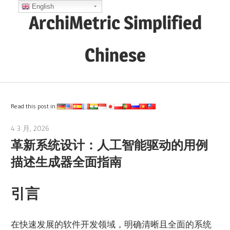
Skip
English
ArchiMetric Simplified
to
content
Chinese
EA,
Dev
Ops,
Read this post in:
Scrum,
4 3 月, 2026
archimetric@visual-paradigm.com
Agile
革新系统设计：人工智能驱动的用例
and
描述生成器全面指南
More
引言
在快速发展的软件开发领域，明确清晰且全面的系统