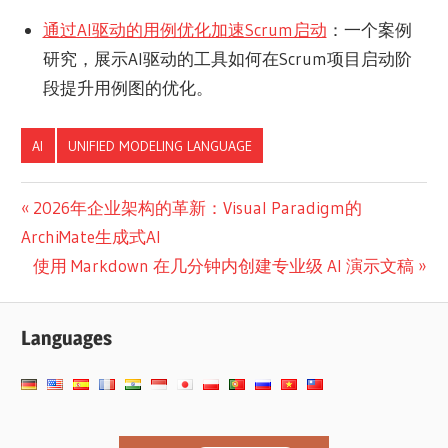
通过AI驱动的用例优化加速Scrum启动
：一个案例
研究，展示AI驱动的工具如何在Scrum项目启动阶
段提升用例图的优化。
AI
UNIFIED MODELING LANGUAGE
文
Previous
2026年企业架构的革新：Visual Paradigm的
Post:
ArchiMate生成式AI
章
Next
使用 Markdown 在几分钟内创建专业级 AI 演示文稿
导
Post:
航
Languages