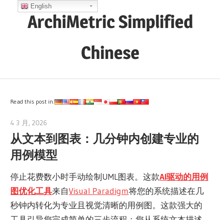
Skip
English
ArchiMetric Simplified
to
content
Chinese
EA,
Dev
Ops,
Read this post in:
Scrum,
4 3 月, 2026
archimetric@visual-paradigm.com
Agile
从文本到图表：几分钟内创建专业的
and
用例模型
More
停止花费数小时手动绘制UML图表。这款
AI驱动的用例
图优化工具
来自
Visual Paradigm
将您的系统描述在几
秒钟内转化为专业且视觉清晰的用例图。这款强大的
工具引导您完成简单的三步流程：您从系统文本描述