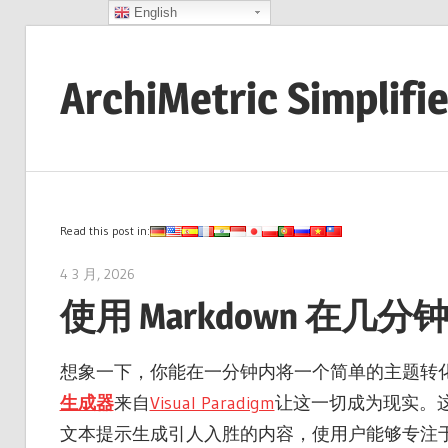
English
Skip
to
ArchiMetric Simplifi
content
EA,
Dev
Ops,
Scrum,
Read this post in:
Agile
4 3 月, 2026
archimetric@visual-paradigm.com
and
使用 Markdown 在几
More
想象一下，你能在一分钟内将一个简单的主题转
生成器
来自
Visual Paradigm
让这一切成为现实。
文本提示生成引人入胜的内容，使用户能够专注