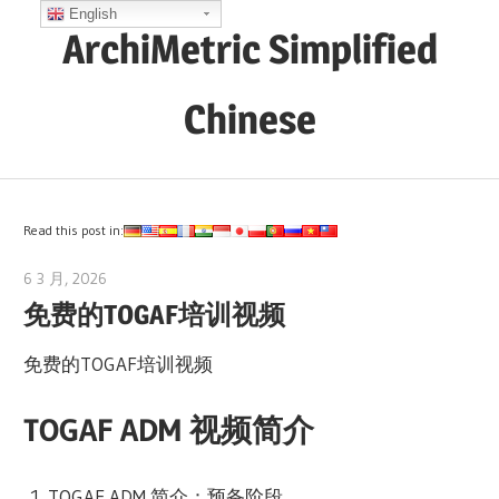
Skip
English
ArchiMetric Simplified
to
content
Chinese
EA,
Dev
Ops,
Read this post in:
Scrum,
6 3 月, 2026
archimetric@visual-paradigm.com
Agile
免费的TOGAF培训视频
and
More
免费的TOGAF培训视频
TOGAF ADM 视频简介
TOGAF ADM 简介：预备阶段