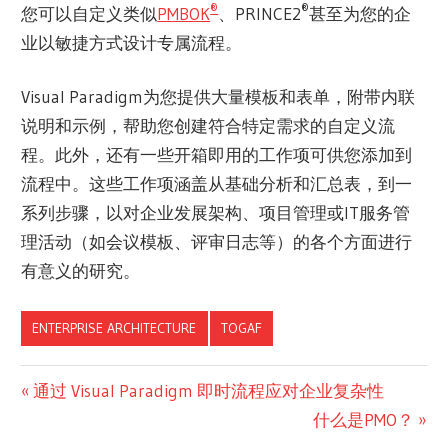
®
®
您可以自定义类似
PMBOK
、PRINCE2
甚至为您的企
业以敏捷方式设计专属流程。
Visual Paradigm为您提供大量模板和表单，附带内联
说明和示例，帮助您创建符合特定需求的自定义流
程。此外，还有一些开箱即用的工作项可供您添加到
流程中。这些工作项涵盖从基础分析和汇总表，到一
系列步骤，以对企业发展架构、项目管理或IT服务管
理活动（如会议模板、评审日志等）的各个方面进行
有意义的研究。
ENTERPRISE ARCHITECTURE
TOGAF
文
Previous
通过 Visual Paradigm 即时流程应对企业复杂性
Post:
Next
什么是PMO？
章
Post: