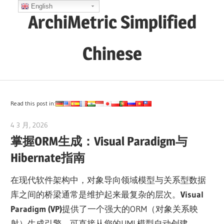
Skip
English
ArchiMetric Simplified
to
content
Chinese
EA,
Dev
Ops,
Read this post in:
Scrum,
4 3 月, 2026
curtis
Agile
掌握ORM生成：Visual Paradigm与
and
Hibernate指南
More
在现代软件架构中，对象导向领域模型与关系型数据
库之间的桥梁通常是维护起来最复杂的层次。
Visual
Paradigm (VP)
提供了一个强大的ORM（对象关系映
射）生成引擎，可直接从您的UML模型自动创建