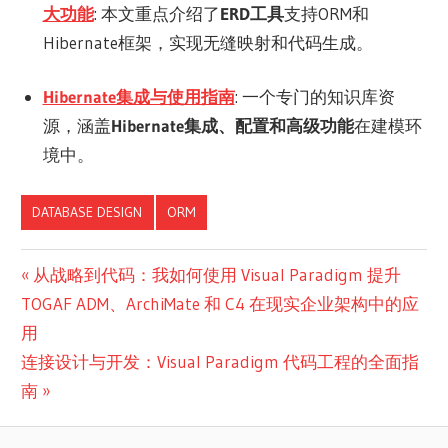
大功能
: 本文重点介绍了
ERD工具
支持ORM和
Hibernate框架，实现无缝映射和代码生成。
Hibernate集成与使用指南
: 一个专门的知识库资
源，涵盖
Hibernate集成、配置和高级功能
在建模环
境中。
DATABASE DESIGN
ORM
文
Previous
从战略到代码：我如何使用 Visual Paradigm 提升
Post:
TOGAF ADM、ArchiMate 和 C4 在现实企业架构中的应
章
用
导
Next
连接设计与开发：Visual Paradigm 代码工程的全面指
航
Post:
南