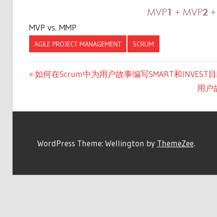
MVP vs. MMP
AGILE PROJECT MANAGEMENT
SCRUM
文
Previous
如何在Scrum中为用户故事编写SMART和INVEST
Post:
Next
用户
章
Post:
导
航
WordPress Theme: Wellington by
ThemeZee
.