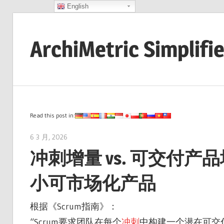
English
Skip
to
ArchiMetric Simplifi
content
EA,
Dev
Ops,
Scrum,
Read this post in:
Agile
6 3 月, 2026
archimetric@visual-paradigm.com
and
冲刺增量 vs. 可交付产品增
More
小可市场化产品
根据《Scrum指南》：
“Scrum要求团队在每个
冲刺
中构建一个潜在可交