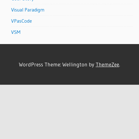
Visual Paradigm
VPasCode
VSM
WordPress Theme: Wellington by
ThemeZee
.