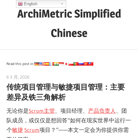
Skip
English
ArchiMetric Simplified
to
content
Chinese
EA,
Dev
Ops,
Read this post in:
Scrum,
6 3 月, 2026
archimetric@visual-paradigm.com
Agile
传统项目管理与敏捷项目管理：主要
and
差异及铁三角解析
More
无论你是
Scrum主管
、项目经理、
产品负责人
、团
队成员，或仅仅是想回答“如何在现实世界中运行一
个
敏捷
Scrum
项目？”——本文一定会为你提供你需