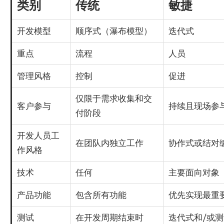
类别
传统
敏捷
开发模型
顺序式（瀑布模型）
迭代式
重点
流程
人员
管理风格
控制
促进
仅限于需求收集和交
客户参与
持续且现场参
付阶段
开发人员工
在团队内独立工作
协作式或结对
作风格
技术
任何
主要面向对象
产品功能
包含所有功能
优先实现最重
测试
在开发周期结束时
迭代式和/或