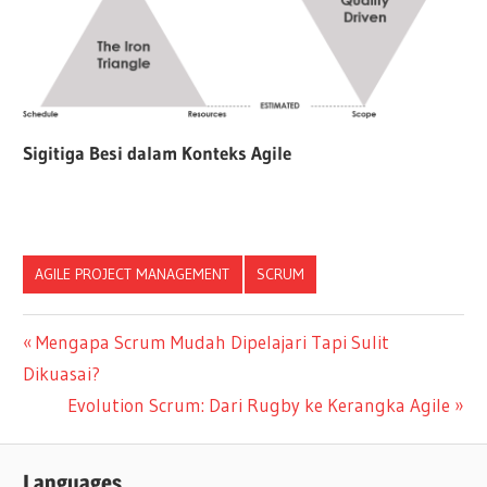
Sigitiga Besi dalam Konteks Agile
AGILE PROJECT MANAGEMENT
SCRUM
Navigasi
Previous
Mengapa Scrum Mudah Dipelajari Tapi Sulit
Post:
Dikuasai?
pos
Next
Evolution Scrum: Dari Rugby ke Kerangka Agile
Post:
Languages