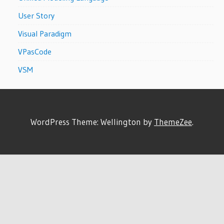
User Story
Visual Paradigm
VPasCode
VSM
WordPress Theme: Wellington by
ThemeZee
.