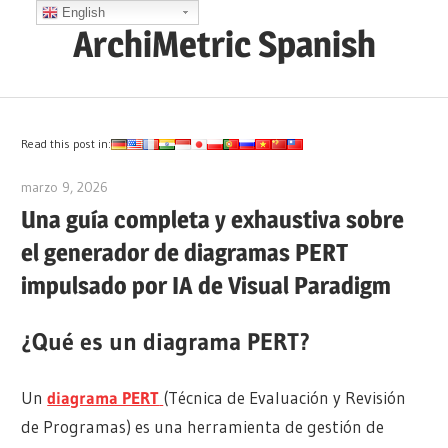
Saltar
English
ArchiMetric Spanish
al
contenido
EA,
Dev
Ops,
Read this post in:
Scrum,
marzo 9, 2026
curtis
Agile
Una guía completa y exhaustiva sobre
and
el generador de diagramas PERT
More
impulsado por IA de Visual Paradigm
¿Qué es un diagrama PERT?
Un
diagrama PERT
(Técnica de Evaluación y Revisión
de Programas) es una herramienta de gestión de