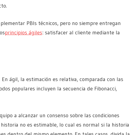
to.
plementar PBIs técnicos, pero no siempre entregan
los
principios ágiles
: satisfacer al cliente mediante la
En ágil, la estimación es relativa, comparada con las
odos populares incluyen la secuencia de Fibonacci,
equipo a alcanzar un consenso sobre las condiciones
historia no es estimable, lo cual es normal si la historia
es dentro del mismo elemento. En tales casos, divida la