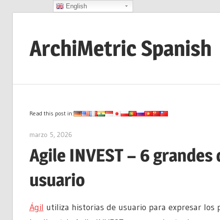
English
Saltar
al
ArchiMetric Spanish
contenido
EA,
Dev
Ops,
Scrum,
Read this post in:
Agile
marzo 5, 2026
archimetric@visual-paradigm.com
and
Agile INVEST – 6 grandes d
More
usuario
Ágil
utiliza historias de usuario para expresar los