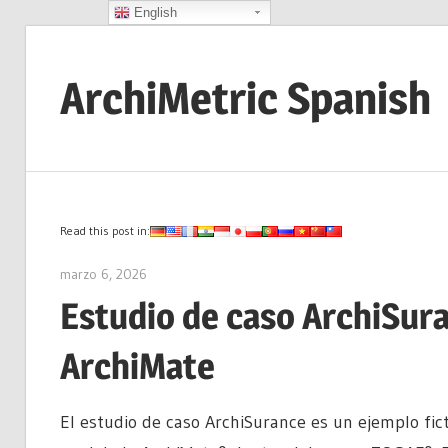
English
Saltar
al
ArchiMetric Spanish
contenido
EA,
Dev
Ops,
Scrum,
Read this post in:
Agile
marzo 6, 2026
archimetric@visual-paradigm.com
and
Estudio de caso ArchiSur
More
ArchiMate
El estudio de caso ArchiSurance es un ejemplo fict