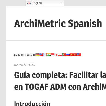
English
Saltar
al
ArchiMetric Spanish
contenido
EA,
Dev
Ops,
Scrum,
Read this post in:
Agile
marzo 5, 2026
curtis
and
Guía completa: Facilitar l
More
en TOGAF ADM con Archi
Introducción