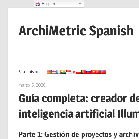
English
Saltar
al
ArchiMetric Spanish
contenido
EA,
Dev
Ops,
Scrum,
Read this post in:
Agile
marzo 5, 2026
archimetric@visual-paradigm.com
and
Guía completa: creador d
More
inteligencia artificial Illu
Parte 1: Gestión de proyectos y archiv