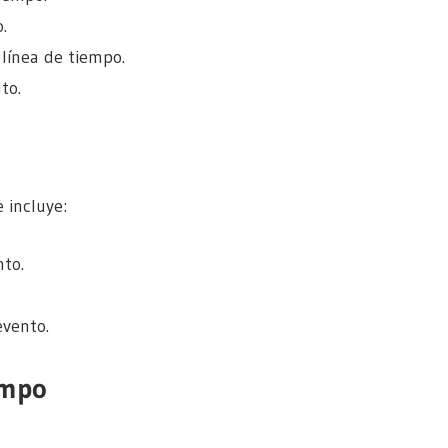
.
 línea de tiempo.
to.
 incluye:
nto.
evento.
empo