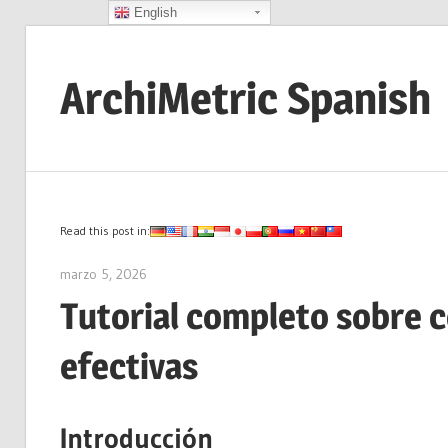
English
Saltar
al
ArchiMetric Spanish
contenido
EA,
Dev
Ops,
Scrum,
Read this post in:
Agile
marzo 5, 2026
archimetric@visual-paradigm.com
and
Tutorial completo sobre c
More
efectivas
Introducción