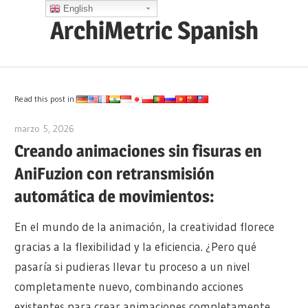
Saltar
English
ArchiMetric Spanish
al
contenido
EA,
Dev
Ops,
Read this post in:
Scrum,
marzo 5, 2026
archimetric@visual-paradigm.com
Agile
Creando animaciones sin fisuras en
and
AniFuzion con retransmisión
More
automática de movimientos:
En el mundo de la animación, la creatividad florece
gracias a la flexibilidad y la eficiencia. ¿Pero qué
pasaría si pudieras llevar tu proceso a un nivel
completamente nuevo, combinando acciones
existentes para crear animaciones completamente