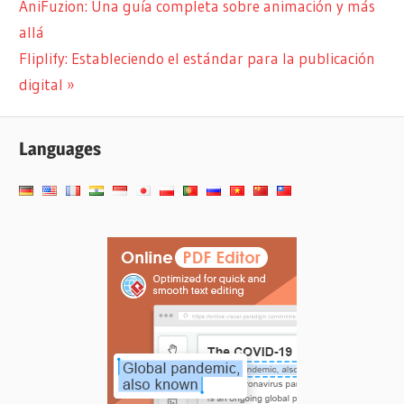
anterior:
AniFuzion: Una guía completa sobre animación y más
de
allá
entradas
Siguiente
Fliplify: Estableciendo el estándar para la publicación
entrada:
digital
Languages