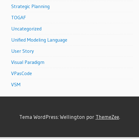
Strategic Planning
TOGAF
Uncategorized
Unified Modeling Language
User Story
Visual Paradigm
VPasCode
VSM
Tema WordPress: Wellington por
ThemeZee
.