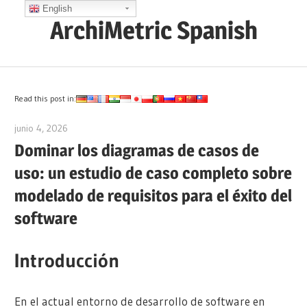
Saltar
English
ArchiMetric Spanish
al
contenido
EA,
Dev
Ops,
Read this post in:
Scrum,
junio 4, 2026
curtis
Agile
Dominar los diagramas de casos de
and
uso: un estudio de caso completo sobre
More
modelado de requisitos para el éxito del
software
Introducción
En el actual entorno de desarrollo de software en