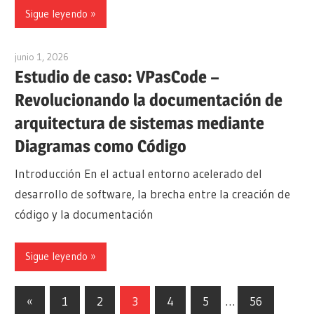
Sigue leyendo
junio 1, 2026
curtis
Estudio de caso: VPasCode –
Revolucionando la documentación de
arquitectura de sistemas mediante
Diagramas como Código
Introducción En el actual entorno acelerado del
desarrollo de software, la brecha entre la creación de
código y la documentación
Sigue leyendo
Paginación
Entradas
«
1
2
3
4
5
…
56