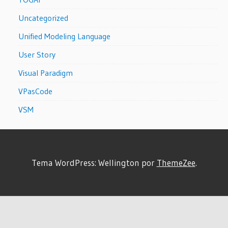
Uncategorized
Unified Modeling Language
User Story
Visual Paradigm
VPasCode
VSM
Tema WordPress: Wellington por
ThemeZee
.