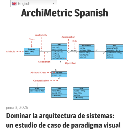
Saltar
English
ArchiMetric Spanish
al
contenido
EA,
Dev
Ops,
Scrum,
Agile
and
More
junio 3, 2026
curtis
Dominar la arquitectura de sistemas:
un estudio de caso de paradigma visual