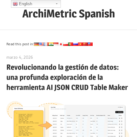
Saltar
English
ArchiMetric Spanish
al
contenido
EA,
Dev
Ops,
Read this post in:
Scrum,
marzo 4, 2026
archimetric@visual-paradigm.com
Agile
Revolucionando la gestión de datos:
and
una profunda exploración de la
More
herramienta AI JSON CRUD Table Maker