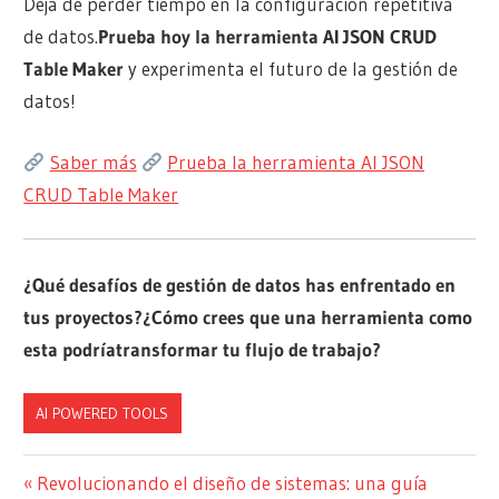
Deja de perder tiempo en la configuración repetitiva
de datos.
Prueba hoy la herramienta AI JSON CRUD
Table Maker
y experimenta el futuro de la gestión de
datos!
Saber más
Prueba la herramienta AI JSON
CRUD Table Maker
¿Qué desafíos de gestión de datos has enfrentado en
tus proyectos?
¿Cómo crees que una herramienta como
esta podría
transformar tu flujo de trabajo
?
AI POWERED TOOLS
Navegación
Entrada
Revolucionando el diseño de sistemas: una guía