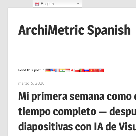
English
Saltar
al
ArchiMetric Spanish
contenido
EA,
Dev
Ops,
Scrum,
Read this post in:
Agile
marzo 5, 2026
curtis
and
Mi primera semana como d
More
tiempo completo — despué
diapositivas con IA de Vi