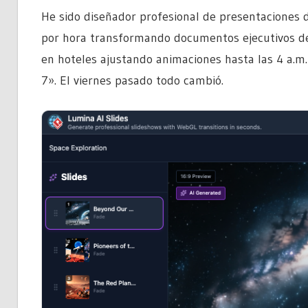
He sido diseñador profesional de presentaciones 
por hora transformando documentos ejecutivos d
en hoteles ajustando animaciones hasta las 4 a.m
7». El viernes pasado todo cambió.