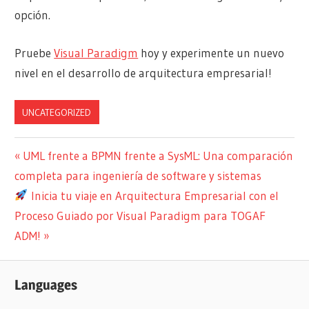
opción.
Pruebe
Visual Paradigm
hoy y experimente un nuevo
nivel en el desarrollo de arquitectura empresarial!
UNCATEGORIZED
Navegación
Entrada
UML frente a BPMN frente a SysML: Una comparación
anterior:
completa para ingeniería de software y sistemas
de
Siguiente
Inicia tu viaje en Arquitectura Empresarial con el
entradas
entrada:
Proceso Guiado por Visual Paradigm para TOGAF
ADM!
Languages