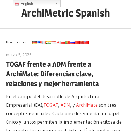
Saltar
English
ArchiMetric Spanish
al
contenido
EA,
Dev
Ops,
Read this post in:
Scrum,
marzo 5, 2026
archimetric@visual-paradigm.com
Agile
TOGAF frente a ADM frente a
and
ArchiMate: Diferencias clave,
More
relaciones y mejor herramienta
En el campo del desarrollo de Arquitectura
Empresarial (EA),
TOGAF
,
ADM
, y
ArchiMate
son tres
conceptos esenciales. Cada uno desempeña un papel
único y juntos permiten la implementación exitosa de
la arquitectura empresarial. Este artículo explora sus