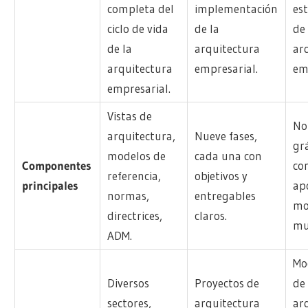
completa del
implementación
es
ciclo de vida
de la
de 
de la
arquitectura
ar
arquitectura
empresarial.
em
empresarial.
Vistas de
No
arquitectura,
Nueve fases,
grá
modelos de
cada una con
Componentes
co
referencia,
objetivos y
principales
ap
normas,
entregables
mo
directrices,
claros.
mul
ADM.
Mo
Diversos
Proyectos de
de
sectores,
arquitectura
ar