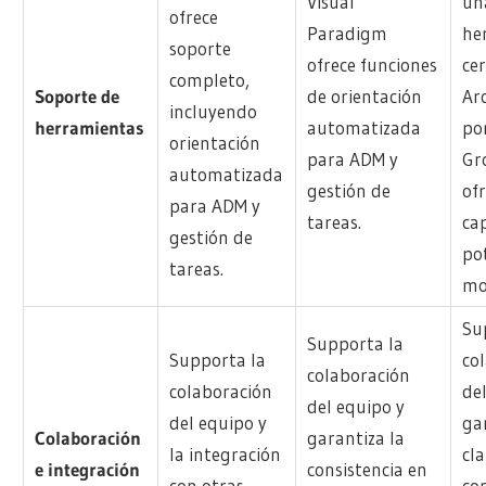
Visual
un
ofrece
Paradigm
he
soporte
ofrece funciones
cer
completo,
Soporte de
de orientación
Ar
incluyendo
herramientas
automatizada
po
orientación
para ADM y
Gr
automatizada
gestión de
of
para ADM y
tareas.
ca
gestión de
po
tareas.
mo
Su
Supporta la
Supporta la
co
colaboración
colaboración
de
del equipo y
del equipo y
ga
Colaboración
garantiza la
la integración
cl
e integración
consistencia en
con otras
co