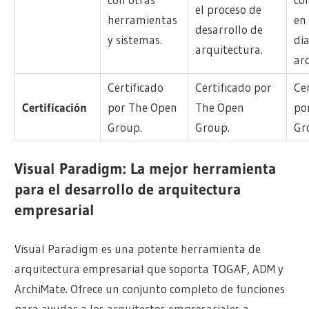
el proceso de
herramientas
en 
desarrollo de
y sistemas.
di
arquitectura.
ar
Certificado
Certificado por
Ce
Certificación
por The Open
The Open
po
Group.
Group.
Gr
Visual Paradigm: La mejor herramienta
para el desarrollo de arquitectura
empresarial
Visual Paradigm es una potente herramienta de
arquitectura empresarial que soporta TOGAF, ADM y
ArchiMate. Ofrece un conjunto completo de funciones
para ayudar a los arquitectos empresariales a