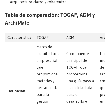
arquitectura claros y coherentes.
Tabla de comparación: TOGAF, ADM y
ArchiMate
Característica
TOGAF
ADM
Ar
Marco de
arquitectura
Componente
Le
empresarial
principal de
mo
que
TOGAF, que
de
proporciona
proporciona
ar
métodos y
una guía paso a
em
herramientas
paso detallada
qu
Definición
para la
para el
pr
gestión
desarrollo e
un