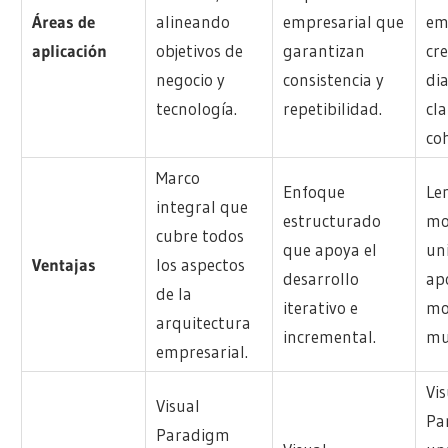
Áreas de
alineando
empresarial que
em
aplicación
objetivos de
garantizan
cr
negocio y
consistencia y
di
tecnología.
repetibilidad.
cla
co
Marco
Enfoque
Le
integral que
estructurado
mo
cubre todos
que apoya el
un
Ventajas
los aspectos
desarrollo
ap
de la
iterativo e
mo
arquitectura
incremental.
mul
empresarial.
Vi
Visual
Pa
Paradigm