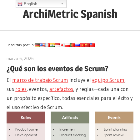
Saltar
English
ArchiMetric Spanish
al
contenido
EA,
Dev
Ops,
Read this post in:
Scrum,
marzo 6, 2026
archimetric@visual-paradigm.com
Agile
¿Qué son los eventos de Scrum?
and
El
marco de trabajo Scrum
incluye el
equipo Scrum
,
More
sus
roles
, eventos,
artefactos
, y reglas—cada una con
un propósito específico, todas esenciales para el éxito y
el uso efectivo de Scrum.