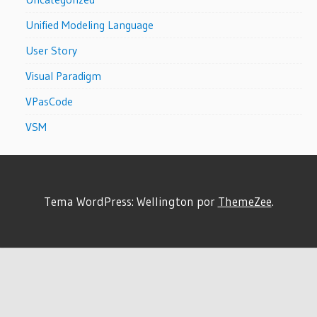
Unified Modeling Language
User Story
Visual Paradigm
VPasCode
VSM
Tema WordPress: Wellington por
ThemeZee
.