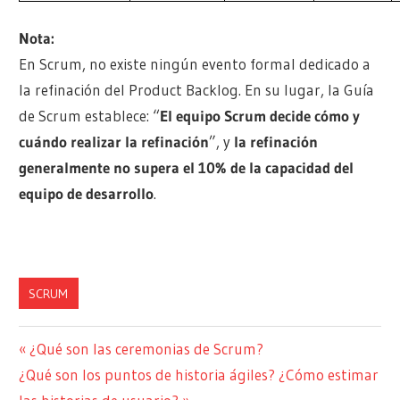
Nota:
En Scrum, no existe ningún evento formal dedicado a
la refinación del Product Backlog. En su lugar, la Guía
de Scrum establece: “
El equipo Scrum decide cómo y
cuándo realizar la refinación
”, y
la refinación
generalmente no supera el 10% de la capacidad del
equipo de desarrollo
.
SCRUM
Navegación
Entrada
¿Qué son las ceremonias de Scrum?
Siguiente
anterior:
¿Qué son los puntos de historia ágiles? ¿Cómo estimar
de
entrada: