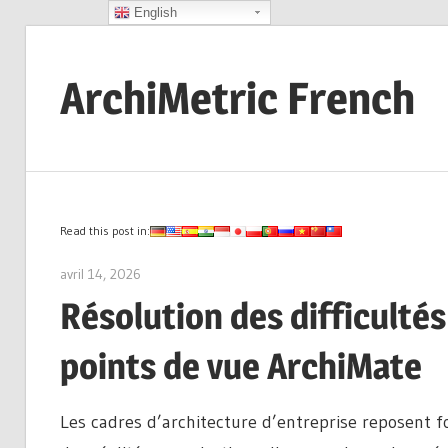
English
Skip
to
ArchiMetric French
content
EA,
Dev
Ops,
Scrum,
Read this post in:
Agile
avril 14, 2026
archimetric@visual-paradigm.com
and
Résolution des difficultés
More
points de vue ArchiMate
Les cadres d’architecture d’entreprise reposent 