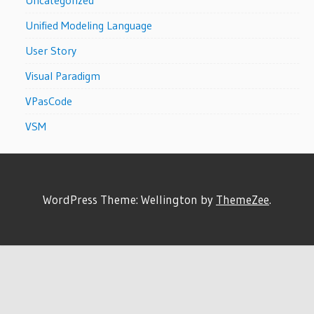
Unified Modeling Language
User Story
Visual Paradigm
VPasCode
VSM
WordPress Theme: Wellington by
ThemeZee
.