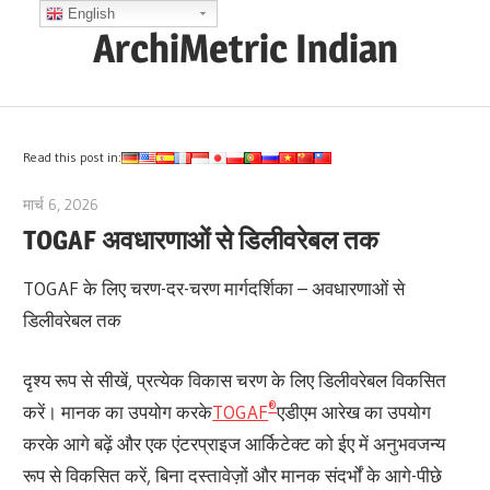
Skip
English
ArchiMetric Indian
to
content
EA,
Dev
Ops,
Read this post in:
Scrum,
मार्च 6, 2026
archimetric@visual-paradigm.com
Agile
TOGAF अवधारणाओं से डिलीवरेबल तक
and
More
TOGAF के लिए चरण-दर-चरण मार्गदर्शिका – अवधारणाओं से
डिलीवरेबल तक
दृश्य रूप से सीखें, प्रत्येक विकास चरण के लिए डिलीवरेबल विकसित
®
करें। मानक का उपयोग करके
TOGAF
एडीएम आरेख का उपयोग
करके आगे बढ़ें और एक एंटरप्राइज आर्किटेक्ट को ईए में अनुभवजन्य
रूप से विकसित करें, बिना दस्तावेज़ों और मानक संदर्भों के आगे-पीछे