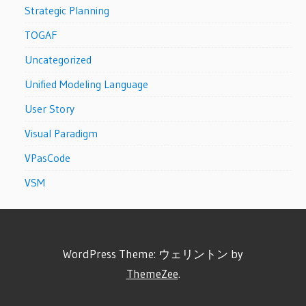
Strategic Planning
TOGAF
Uncategorized
Unified Modeling Language
User Story
Visual Paradigm
VPasCode
VSM
WordPress Theme: ウェリントン by
ThemeZee
.