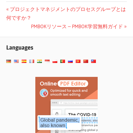
投
前
プロジェクトマネジメントのプロセスグループとは
の
何ですか？
稿
投
次
PMBOKリソース – PMBOK学習無料ガイド
ナ
稿:
の
ビ
投
Languages
稿:
ゲ
ー
シ
ョ
ン