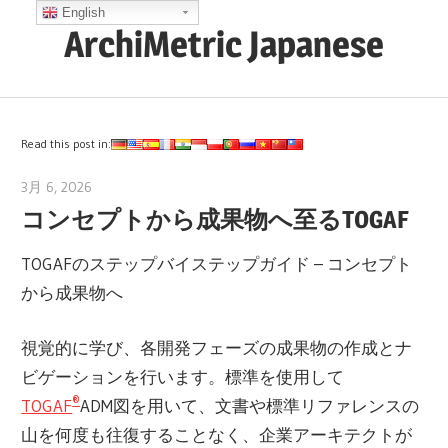
コ
English
ArchiMetric Japanese
ン
テ
EA,
ン
Dev
ツ
Ops,
Read this post in:
へ
Scrum,
ス
3月 6, 2026
archimetric@visual-paradigm.com
Agile
コンセプトから成果物へ至るTOGAF
キ
and
ッ
More
TOGAFのステップバイステップガイド – コンセプト
プ
から成果物へ
視覚的に学び、各開発フェーズの成果物の作成とナ
ビゲーションを行います。標準を使用して
®
TOGAF
ADM図を用いて、文書や標準リファレンスの
山を何度も往復することなく、企業アーキテクトが