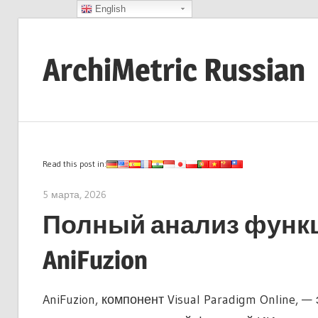
English
Skip
to
ArchiMetric Russian
content
EA,
Dev
Ops,
Scrum,
Read this post in:
Agile
5 марта, 2026
curtis
and
Полный анализ функц
More
AniFuzion
AniFuzion, компонент Visual Paradigm Online,