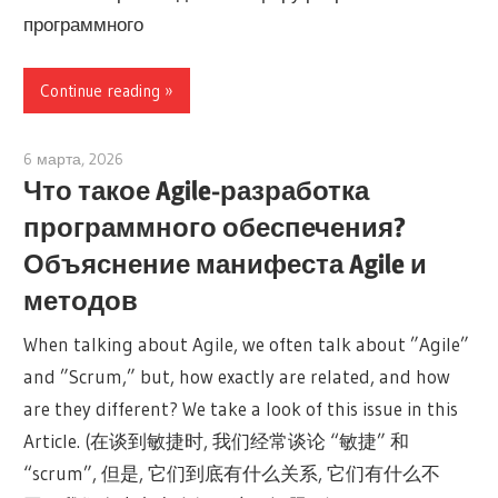
программного
Continue reading
6 марта, 2026
archimetric@visual-paradigm.com
Что такое Agile-разработка
программного обеспечения?
Объяснение манифеста Agile и
методов
When talking about Agile, we often talk about ”Agile”
and ”Scrum,” but, how exactly are related, and how
are they different? We take a look of this issue in this
Article. (在谈到敏捷时, 我们经常谈论 “敏捷” 和
“scrum”, 但是, 它们到底有什么关系, 它们有什么不