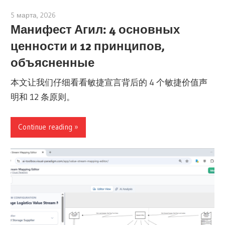
5 марта, 2026
archimetric@visual-paradigm.com
Манифест Агил: 4 основных
ценности и 12 принципов,
объясненные
本文让我们仔细看看敏捷宣言背后的 4 个敏捷价值声
明和 12 条原则。
Continue reading