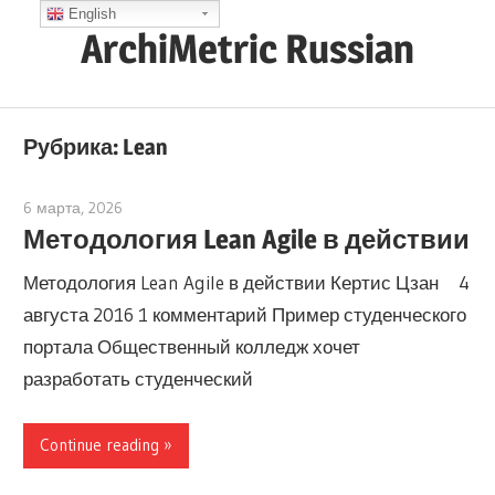
Skip
English
ArchiMetric Russian
to
content
EA,
Dev
Рубрика:
Lean
Ops,
Scrum,
6 марта, 2026
archimetric@visual-paradigm.com
Agile
Методология Lean Agile в действии
and
Методология Lean Agile в действии Кертис Цзан 4
More
августа 2016 1 комментарий Пример студенческого
портала Общественный колледж хочет
разработать студенческий
Continue reading