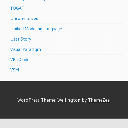
TOGAF
Uncategorized
Unified Modeling Language
User Story
Visual Paradigm
VPasCode
VSM
WordPress Theme: Wellington by
ThemeZee
.