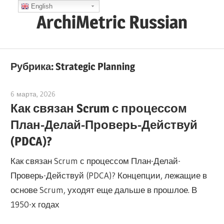
Skip
English
ArchiMetric Russian
to
content
EA,
Dev
Рубрика:
Strategic Planning
Ops,
Scrum,
6 марта, 2026
archimetric@visual-paradigm.com
Agile
Как связан Scrum с процессом
and
План-Делай-Проверь-Действуй
More
(PDCA)?
Как связан Scrum с процессом План-Делай-
Проверь-Действуй (PDCA)? Концепции, лежащие в
основе Scrum, уходят еще дальше в прошлое. В
1950-х годах