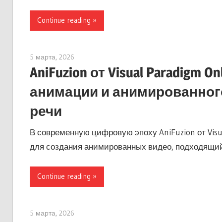
Continue reading
5 марта, 2026
archimetric@visual-paradigm.com
AniFuzion от Visual Paradigm
анимации и анимированног
речи
В современную цифровую эпоху AniFuzion от Vis
для создания анимированных видео, подходящий
Continue reading
5 марта, 2026
archimetric@visual-paradigm.com