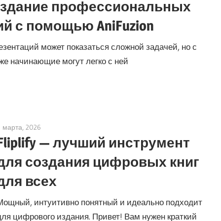
оздание профессиональных
й с помощью AniFuzion
ентаций может показаться сложной задачей, но с
е начинающие могут легко с ней
5 марта, 2026
archimetric@visual-paradigm.com
Fliplify — лучший инструмент
для создания цифровых книг
для всех
Мощный, интуитивно понятный и идеально подходит
для цифрового издания. Привет! Вам нужен краткий