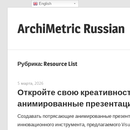
English
Skip
to
ArchiMetric Russian
content
EA,
Dev
Ops,
Рубрика:
Resource List
Scrum,
Agile
5 марта, 2026
archimetric@visual-paradigm.com
and
Откройте свою креативнос
More
анимированные презентаци
Создавать потрясающие анимированные презента
инновационного инструмента, предлагаемого Visu