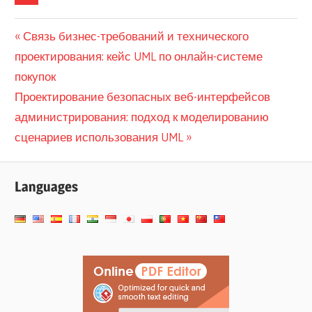
Навигация
Previous
Связь бизнес-требований и технического
Post:
проектирования: кейс UML по онлайн-системе
по
покупок
записям
Next
Проектирование безопасных веб-интерфейсов
Post:
администрирования: подход к моделированию
сценариев использования UML
Languages