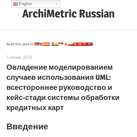
Skip
English
ArchiMetric Russian
to
content
EA,
Dev
Ops,
Read this post in:
Scrum,
5 июня, 2026
curtis
Agile
Овладение моделированием
and
случаев использования UML:
More
всестороннее руководство и
кейс-стади системы обработки
кредитных карт
Введение