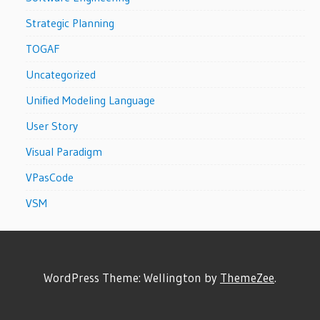
Strategic Planning
TOGAF
Uncategorized
Unified Modeling Language
User Story
Visual Paradigm
VPasCode
VSM
WordPress Theme: Wellington by
ThemeZee
.