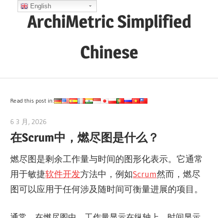
Skip
English
ArchiMetric Simplified
to
content
Chinese
EA,
Dev
Ops,
Read this post in:
Scrum,
6 3 月, 2026
archimetric@visual-paradigm.com
Agile
在Scrum中，燃尽图是什么？
and
More
燃尽图是剩余工作量与时间的图形化表示。它通常
用于敏捷
软件开发
方法中，例如
Scrum
然而，燃尽
图可以应用于任何涉及随时间可衡量进展的项目。
通常，在燃尽图中，工作量显示在纵轴上，时间显示