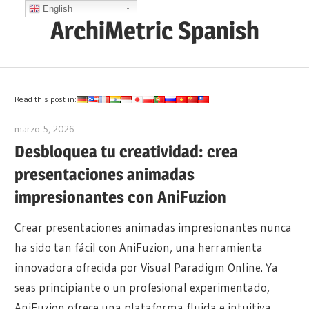
Saltar
English
ArchiMetric Spanish
al
contenido
EA,
Dev
Ops,
Read this post in:
Scrum,
marzo 5, 2026
archimetric@visual-paradigm.com
Agile
Desbloquea tu creatividad: crea
and
presentaciones animadas
More
impresionantes con AniFuzion
Crear presentaciones animadas impresionantes nunca
ha sido tan fácil con AniFuzion, una herramienta
innovadora ofrecida por Visual Paradigm Online. Ya
seas principiante o un profesional experimentado,
AniFuzion ofrece una plataforma fluida e intuitiva