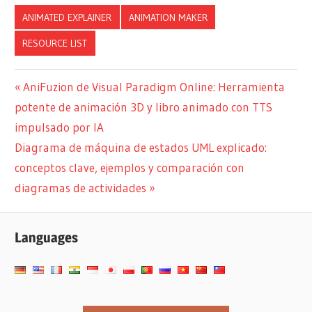
ANIMATED EXPLAINER
ANIMATION MAKER
RESOURCE LIST
Navegación
Entrada
AniFuzion de Visual Paradigm Online: Herramienta
anterior:
potente de animación 3D y libro animado con TTS
de
impulsado por IA
entradas
Siguiente
Diagrama de máquina de estados UML explicado:
entrada:
conceptos clave, ejemplos y comparación con
diagramas de actividades
Languages