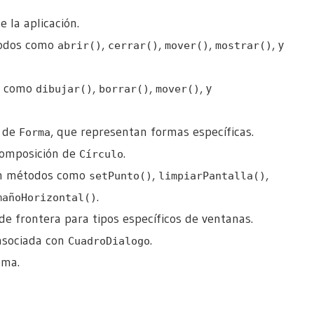
 la aplicación.
todos como
,
,
,
, y
abrir()
cerrar()
mover()
mostrar()
os como
,
,
, y
dibujar()
borrar()
mover()
s de
, que representan formas específicas.
Forma
 composición de
.
Círculo
con métodos como
,
,
setPunto()
limpiarPantalla()
.
mañoHorizontal()
 de frontera para tipos específicos de ventanas.
 asociada con
.
CuadroDialogo
ema.