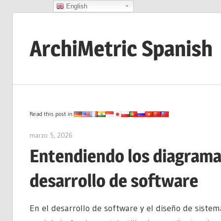
English
Saltar
al
ArchiMetric Spanish
contenido
EA,
Dev
Ops,
Scrum,
Read this post in:
Agile
marzo 5, 2026
archimetric@visual-paradigm.com
and
Entendiendo los diagrama
More
desarrollo de software
En el desarrollo de software y el diseño de siste