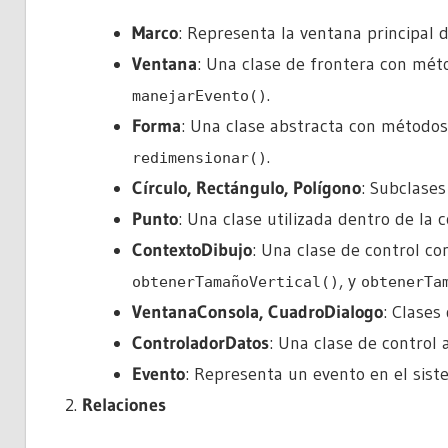
Marco
: Representa la ventana principal de
Ventana
: Una clase de frontera con mé
.
manejarEvento()
Forma
: Una clase abstracta con métod
.
redimensionar()
Círculo, Rectángulo, Polígono
: Subclase
Punto
: Una clase utilizada dentro de la
ContextoDibujo
: Una clase de control 
, y
obtenerTamañoVertical()
obtenerTa
VentanaConsola, CuadroDialogo
: Clases
ControladorDatos
: Una clase de control
Evento
: Representa un evento en el sist
Relaciones