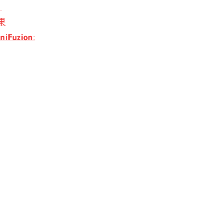
片
果
niFuzion
: