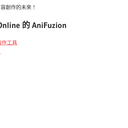
位內容創作的未來！
line 的 AniFuzion
製作工具
片