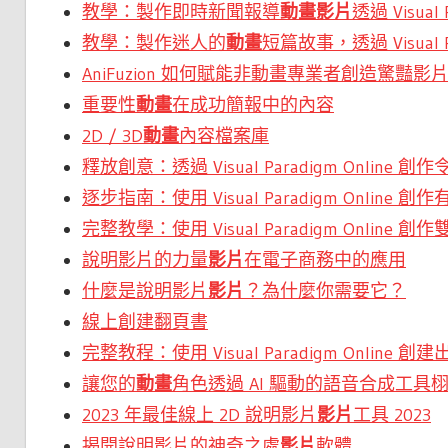
教學：製作即時新聞報導
動畫影片
透過 Visual 
教學：製作迷人的
動畫
短篇故事，透過 Visual Pa
AniFuzion 如何賦能非動畫專業者創造驚豔影
重要性
動畫
在成功簡報中的內容
2D / 3D
動畫
內容檔案庫
釋放創意：透過 Visual Paradigm Onlin
逐步指南：使用 Visual Paradigm Online
完整教學：使用 Visual Paradigm Online 創
說明影片的力量
影片
在電子商務中的應用
什麼是說明影片
影片
？為什麼你需要它？
線上創建翻頁書
完整教程：使用 Visual Paradigm Online 
讓您的
動畫
角色透過 AI 驅動的語音合成工具
2023 年最佳線上 2D 說明影片
影片
工具 2023
揭開說明影片的神奇之處
影片
軟體