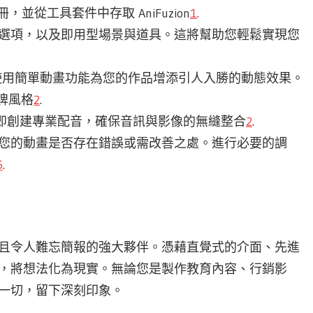
平台上註冊，並從工具套件中存取 AniFuzion
1
.
作庫、自訂選項，以及即用型場景與道具。這將幫助您輕鬆實現您
並使用簡單動畫功能為您的作品增添引人入勝的動態效果。
牌風格
2
.
，立即創建專業配音，確保音訊與影像的無縫整合
2
.
功能，檢視您的動畫是否存在錯誤或需改善之處。進行必要的調
5
.
人入勝且令人難忘簡報的強大夥伴。憑藉直覺式的介面、先進
放創意，將想法化為現實。無論您是製作教育內容、行銷影
需的一切，留下深刻印象。