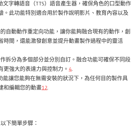
的 AI 驅動文字轉語音（TTS）語音產生器，確保角色的口型動作
驗。此功能特別適合用於製作說明影片、教育內容以及
zion 的自動動作重定向功能，讓你能夠融合現有的動作，創
省時間，還能激發創意並提升動畫製作過程中的靈活
可以將動作拆分為多個部分並分別自訂。融合功能可確保不同段
有更強大的表達力與控制力。
4
.
級影片製作功能讓您能夠在無需安裝的狀況下，為任何目的製作具
建和編輯您的動畫
1
2
.
遵循以下簡單步驟：