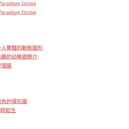
Paradigm Online
radigm Online
片
e 創作令人驚豔的動態圖形
 創作有趣的幼稚園簡介
作雙環圖
創建出色的環形圖
栩栩如生