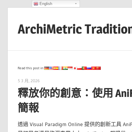
English
Skip
to
ArchiMetric Traditio
content
EA,
Dev
Ops,
Scrum,
Read this post in:
Agile
5 3 月, 2026
archimetric@visual-paradigm.com
and
釋放你的創意：使用 Ani
More
簡報
透過 Visual Paradigm Online 提供的創