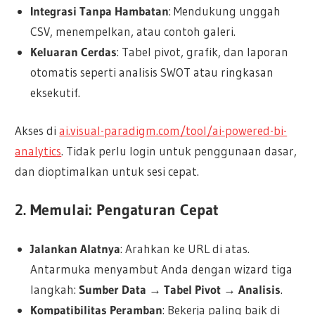
Integrasi Tanpa Hambatan
: Mendukung unggah
CSV, menempelkan, atau contoh galeri.
Keluaran Cerdas
: Tabel pivot, grafik, dan laporan
otomatis seperti analisis SWOT atau ringkasan
eksekutif.
Akses di
ai.visual-paradigm.com/tool/ai-powered-bi-
analytics
. Tidak perlu login untuk penggunaan dasar,
dan dioptimalkan untuk sesi cepat.
2. Memulai: Pengaturan Cepat
Jalankan Alatnya
: Arahkan ke URL di atas.
Antarmuka menyambut Anda dengan wizard tiga
langkah:
Sumber Data
→
Tabel Pivot
→
Analisis
.
Kompatibilitas Peramban
: Bekerja paling baik di