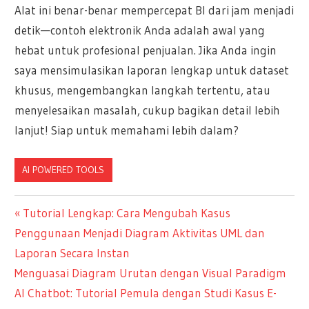
Alat ini benar-benar mempercepat BI dari jam menjadi
detik—contoh elektronik Anda adalah awal yang
hebat untuk profesional penjualan. Jika Anda ingin
saya mensimulasikan laporan lengkap untuk dataset
khusus, mengembangkan langkah tertentu, atau
menyelesaikan masalah, cukup bagikan detail lebih
lanjut! Siap untuk memahami lebih dalam?
AI POWERED TOOLS
Navigasi
Previous
Tutorial Lengkap: Cara Mengubah Kasus
Post:
Penggunaan Menjadi Diagram Aktivitas UML dan
pos
Laporan Secara Instan
Next
Menguasai Diagram Urutan dengan Visual Paradigm
Post:
AI Chatbot: Tutorial Pemula dengan Studi Kasus E-