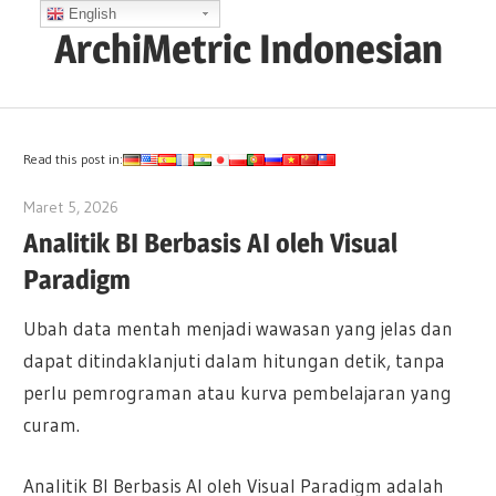
Skip
English
ArchiMetric Indonesian
to
content
EA,
Dev
Ops,
Read this post in:
Scrum,
Maret 5, 2026
archimetric@visual-paradigm.com
Agile
Analitik BI Berbasis AI oleh Visual
and
Paradigm
More
Ubah data mentah menjadi wawasan yang jelas dan
dapat ditindaklanjuti dalam hitungan detik, tanpa
perlu pemrograman atau kurva pembelajaran yang
curam.
Analitik BI Berbasis AI oleh Visual Paradigm adalah