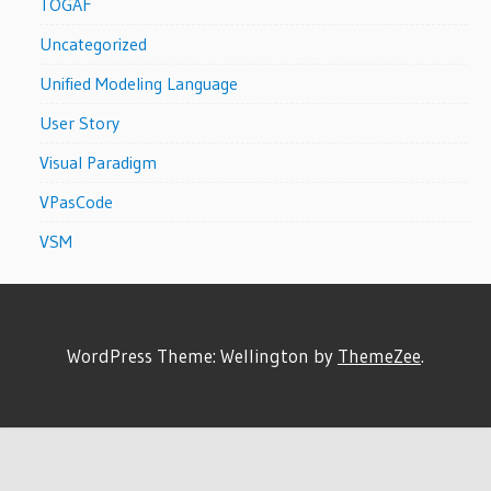
TOGAF
Uncategorized
Unified Modeling Language
User Story
Visual Paradigm
VPasCode
VSM
WordPress Theme: Wellington by
ThemeZee
.