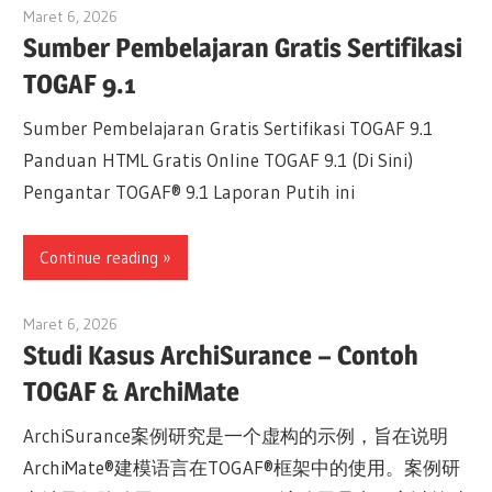
Maret 6, 2026
archimetric@visual-paradigm.com
Sumber Pembelajaran Gratis Sertifikasi
TOGAF 9.1
Sumber Pembelajaran Gratis Sertifikasi TOGAF 9.1
Panduan HTML Gratis Online TOGAF 9.1 (Di Sini)
Pengantar TOGAF® 9.1 Laporan Putih ini
Continue reading
Maret 6, 2026
archimetric@visual-paradigm.com
Studi Kasus ArchiSurance – Contoh
TOGAF & ArchiMate
ArchiSurance案例研究是一个虚构的示例，旨在说明
ArchiMate®建模语言在TOGAF®框架中的使用。案例研