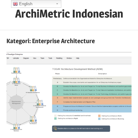
Skip
English
ArchiMetric Indonesian
to
content
EA,
Dev
Kategori:
Enterprise Architecture
Ops,
Scrum,
Agile
and
More