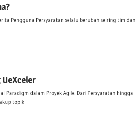
na?
erita Pengguna Persyaratan selalu berubah seiring tim dan
g UeXceler
l Paradigm dalam Proyek Agile. Dari Persyaratan hingga
akup topik