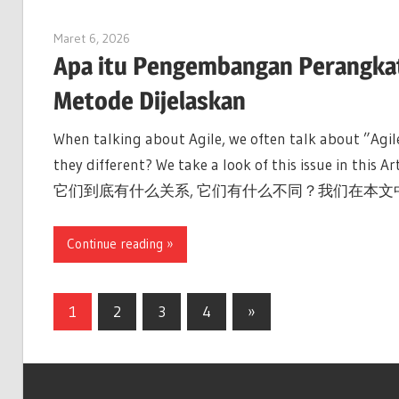
Maret 6, 2026
archimetric@visual-paradigm.com
Apa itu Pengembangan Perangkat 
Metode Dijelaskan
When talking about Agile, we often talk about ”Agil
they different? We take a look of this issue 
它们到底有什么关系, 它们有什么不同？我们在本文
Continue reading
Paginasi
Next
1
2
3
4
»
Posts
pos