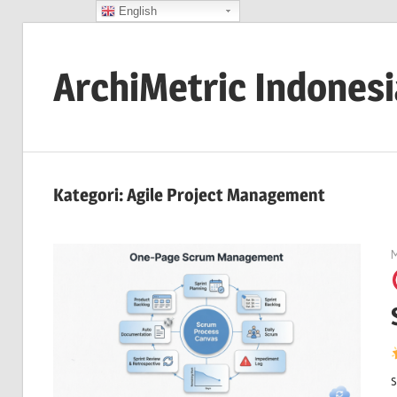
English
Skip
to
ArchiMetric Indones
content
EA,
Dev
Ops,
Kategori:
Agile Project Management
Scrum,
Agile
M
and
More