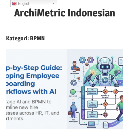
Skip
English
ArchiMetric Indonesian
to
content
EA,
Dev
Kategori:
BPMN
Ops,
Scrum,
Agile
and
More