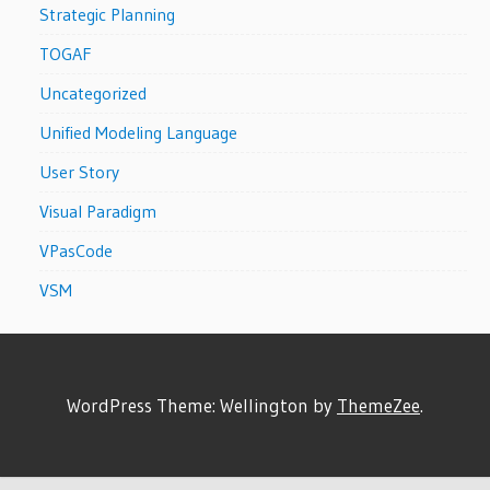
Strategic Planning
TOGAF
Uncategorized
Unified Modeling Language
User Story
Visual Paradigm
VPasCode
VSM
WordPress Theme: Wellington by
ThemeZee
.