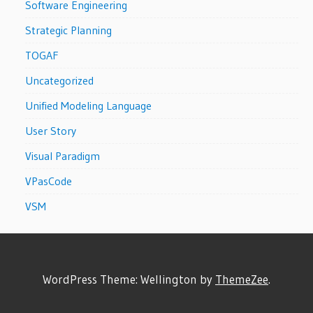
Software Engineering
Strategic Planning
TOGAF
Uncategorized
Unified Modeling Language
User Story
Visual Paradigm
VPasCode
VSM
WordPress Theme: Wellington by
ThemeZee
.