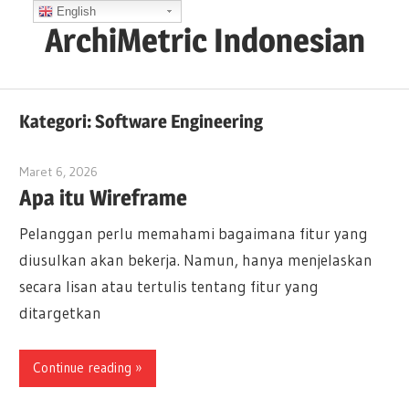
Skip
English
ArchiMetric Indonesian
to
content
EA,
Dev
Kategori:
Software Engineering
Ops,
Scrum,
Maret 6, 2026
archimetric@visual-paradigm.com
Agile
Apa itu Wireframe
and
Pelanggan perlu memahami bagaimana fitur yang
More
diusulkan akan bekerja. Namun, hanya menjelaskan
secara lisan atau tertulis tentang fitur yang
ditargetkan
Continue reading