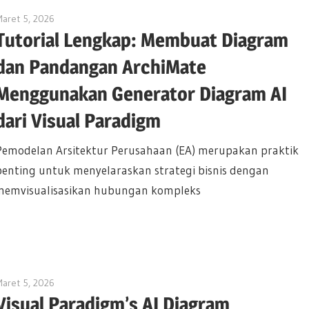
aret 5, 2026
archimetric@visual-paradigm.com
Tutorial Lengkap: Membuat Diagram
dan Pandangan ArchiMate
Menggunakan Generator Diagram AI
dari Visual Paradigm
Pemodelan Arsitektur Perusahaan (EA) merupakan praktik
penting untuk menyelaraskan strategi bisnis dengan
 memvisualisasikan hubungan kompleks
aret 5, 2026
archimetric@visual-paradigm.com
Visual Paradigm’s AI Diagram