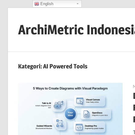
English
Skip
to
ArchiMetric Indones
content
EA,
Dev
Ops,
Kategori:
AI Powered Tools
Scrum,
Agile
M
and
More