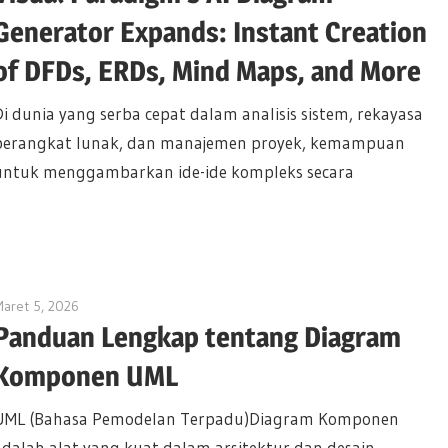
Generator Expands: Instant Creation
of DFDs, ERDs, Mind Maps, and More
Di dunia yang serba cepat dalam analisis sistem, rekayasa
perangkat lunak, dan manajemen proyek, kemampuan
untuk menggambarkan ide-ide kompleks secara
aret 5, 2026
archimetric@visual-paradigm.com
Panduan Lengkap tentang Diagram
Komponen UML
UML (Bahasa Pemodelan Terpadu)Diagram Komponen
adalah alat yang kuat dalam arsitektur dan desain