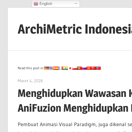
English
Skip
to
ArchiMetric Indones
content
EA,
Dev
Ops,
Scrum,
Read this post in:
Agile
Maret 4, 2026
archimetric@visual-paradigm.com
and
Menghidupkan Wawasan K
More
AniFuzion Menghidupkan 
Pembuat Animasi Visual Paradigm, juga dikenal s