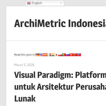
English
Skip
to
ArchiMetric Indones
content
EA,
Dev
Ops,
Scrum,
Read this post in:
Agile
Maret 5, 2026
archimetric@visual-paradigm.com
and
Visual Paradigm: Platform
More
untuk Arsitektur Perusah
Lunak