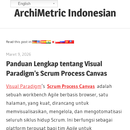
Skip
English
ArchiMetric Indonesian
to
content
EA,
Dev
Ops,
Read this post in:
Scrum,
Maret 9, 2026
curtis
Agile
Panduan Lengkap tentang Visual
and
Paradigm’s Scrum Process Canvas
More
Visual Paradigm
’s
Scrum Process Canvas
adalah
sebuah workbench Agile berbasis browser, satu
halaman, yang kuat, dirancang untuk
memvisualisasikan, mengelola, dan mengotomatisasi
seluruh siklus hidup Scrum. Ini berfungsi sebagai
platform terpusat bagi tim Agile untuk