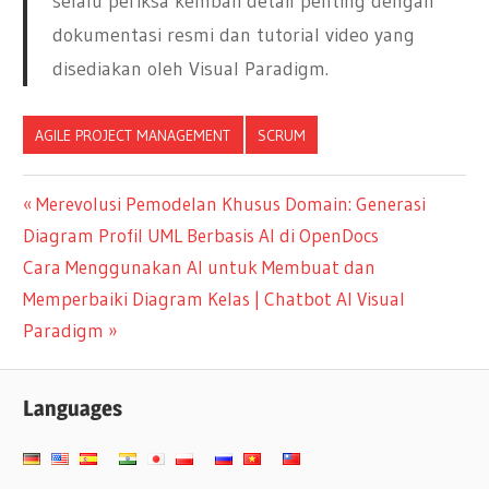
selalu periksa kembali detail penting dengan
dokumentasi resmi dan tutorial video yang
disediakan oleh Visual Paradigm.
AGILE PROJECT MANAGEMENT
SCRUM
Navigasi
Previous
Merevolusi Pemodelan Khusus Domain: Generasi
Post:
Diagram Profil UML Berbasis AI di OpenDocs
pos
Next
Cara Menggunakan AI untuk Membuat dan
Post:
Memperbaiki Diagram Kelas | Chatbot AI Visual
Paradigm
Languages