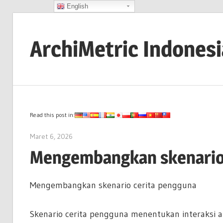
English
Skip
to
ArchiMetric Indones
content
EA,
Dev
Ops,
Scrum,
Read this post in:
Agile
Maret 6, 2026
archimetric@visual-paradigm.com
and
Mengembangkan skenario
More
Mengembangkan skenario cerita pengguna
Skenario cerita pengguna menentukan interaksi 