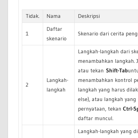
Tidak.
Nama
Deskripsi
Daftar
1
Skenario dari cerita peng
skenario
Langkah-langkah dari s
menambahkan langkah. Ji
atau tekan
Shift-Tab
unt
Langkah-
menambahkan kontrol pe
2
langkah
langkah yang harus dilak
else), atau langkah yan
pernyataan, tekan
Ctrl-S
daftar muncul.
Langkah-langkah yang dip