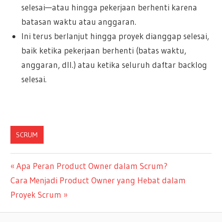
selesai—atau hingga pekerjaan berhenti karena
batasan waktu atau anggaran.
Ini terus berlanjut hingga proyek dianggap selesai,
baik ketika pekerjaan berhenti (batas waktu,
anggaran, dll.) atau ketika seluruh daftar backlog
selesai.
SCRUM
Navigasi
Previous
Apa Peran Product Owner dalam Scrum?
Next
Post:
Cara Menjadi Product Owner yang Hebat dalam
pos
Post:
Proyek Scrum