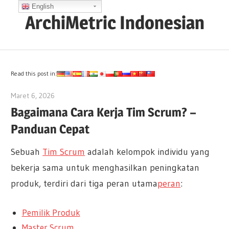
Skip
English
ArchiMetric Indonesian
to
content
EA,
Dev
Ops,
Read this post in:
Scrum,
Maret 6, 2026
archimetric@visual-paradigm.com
Agile
Bagaimana Cara Kerja Tim Scrum? –
and
Panduan Cepat
More
Sebuah
Tim Scrum
adalah kelompok individu yang
bekerja sama untuk menghasilkan peningkatan
produk, terdiri dari tiga peran utama
peran
:
Pemilik Produk
Master Scrum