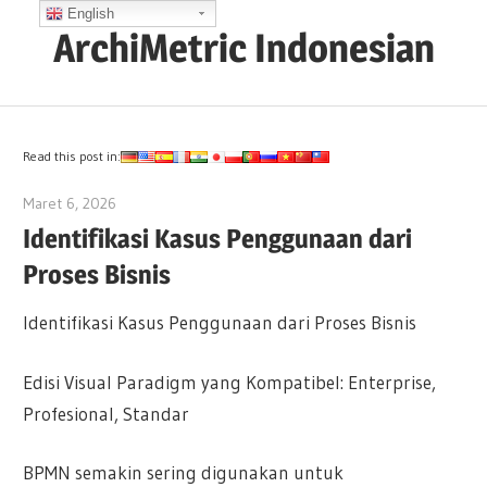
Skip
English
ArchiMetric Indonesian
to
content
EA,
Dev
Ops,
Read this post in:
Scrum,
Maret 6, 2026
archimetric@visual-paradigm.com
Agile
Identifikasi Kasus Penggunaan dari
and
Proses Bisnis
More
Identifikasi Kasus Penggunaan dari Proses Bisnis
Edisi Visual Paradigm yang Kompatibel: Enterprise,
Profesional, Standar
BPMN semakin sering digunakan untuk