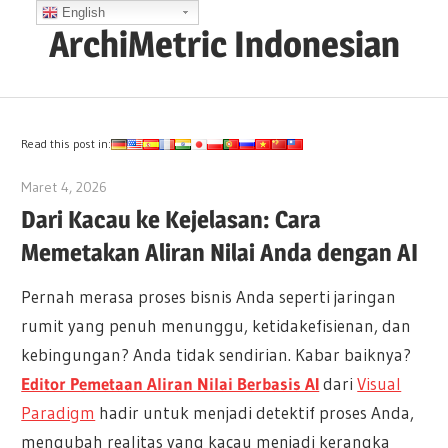
Skip
English
ArchiMetric Indonesian
to
content
EA,
Dev
Ops,
Read this post in:
Scrum,
Maret 4, 2026
archimetric@visual-paradigm.com
Agile
Dari Kacau ke Kejelasan: Cara
and
Memetakan Aliran Nilai Anda dengan AI
More
Pernah merasa proses bisnis Anda seperti jaringan
rumit yang penuh menunggu, ketidakefisienan, dan
kebingungan? Anda tidak sendirian. Kabar baiknya?
Editor Pemetaan Aliran Nilai Berbasis AI
dari
Visual
Paradigm
hadir untuk menjadi detektif proses Anda,
mengubah realitas yang kacau menjadi kerangka