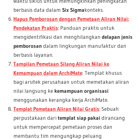
waktu siklus untuk memungkinkan peningkatan
berbasis data dalam
Six Sigma
konteks.
Hapus Pemborosan dengan Pemetaan Aliran Nilai:
Pendekatan Praktis
: Panduan praktis untuk
mengidentifikasi dan menghilangkan
delapan jenis
pemborosan
dalam lingkungan manufaktur dan
berbasis layanan.
Tampilan Pemetaan Silang Aliran Nilai ke
Kemampuan dalam ArchiMate
: Templat khusus
bagi arsitek perusahaan untuk memetakan aliran
nilai langsung ke
kemampuan organisasi
menggunakan kerangka kerja ArchiMate.
Templat Pemetaan Aliran Nilai Gratis
: Sebuah
perpustakaan dari
templat siap pakai
dirancang
untuk mempercepat pemetaan proses dan
membantu tim mengungkap peluang