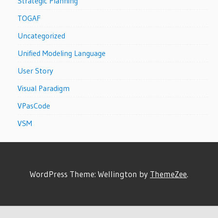
Strategic Planning
TOGAF
Uncategorized
Unified Modeling Language
User Story
Visual Paradigm
VPasCode
VSM
WordPress Theme: Wellington by
ThemeZee
.