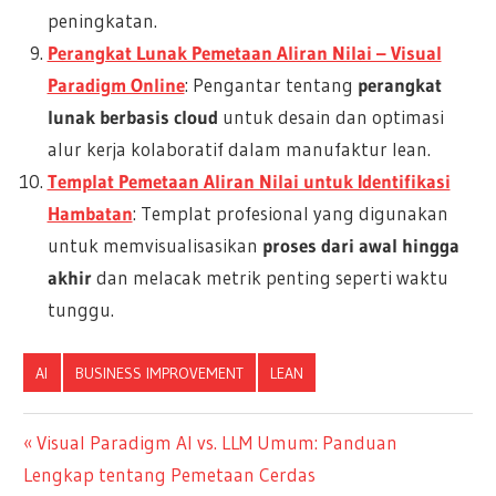
peningkatan.
Perangkat Lunak Pemetaan Aliran Nilai – Visual
Paradigm Online
: Pengantar tentang
perangkat
lunak berbasis cloud
untuk desain dan optimasi
alur kerja kolaboratif dalam manufaktur lean.
Templat Pemetaan Aliran Nilai untuk Identifikasi
Hambatan
: Templat profesional yang digunakan
untuk memvisualisasikan
proses dari awal hingga
akhir
dan melacak metrik penting seperti waktu
tunggu.
AI
BUSINESS IMPROVEMENT
LEAN
Navigasi
Previous
Visual Paradigm AI vs. LLM Umum: Panduan
Post:
Lengkap tentang Pemetaan Cerdas
pos