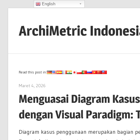
English
Skip
to
ArchiMetric Indones
content
EA,
Dev
Ops,
Scrum,
Read this post in:
Agile
Maret 4, 2026
archimetric@visual-paradigm.com
and
Menguasai Diagram Kasus
More
dengan Visual Paradigm: 
Diagram kasus penggunaan merupakan bagian pe