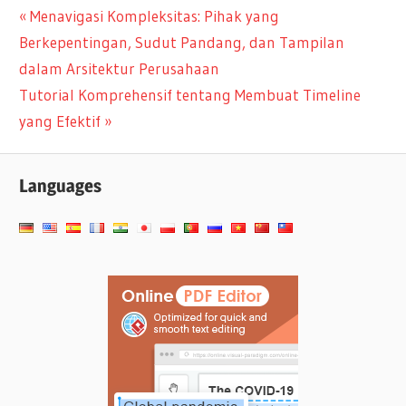
Navigasi
Previous
Menavigasi Kompleksitas: Pihak yang
Post:
Berkepentingan, Sudut Pandang, dan Tampilan
pos
dalam Arsitektur Perusahaan
Next
Tutorial Komprehensif tentang Membuat Timeline
Post:
yang Efektif
Languages