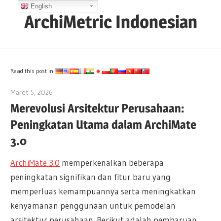
Skip
English
ArchiMetric Indonesian
to
content
EA,
Dev
Ops,
Read this post in:
Scrum,
Maret 5, 2026
archimetric@visual-paradigm.com
Agile
Merevolusi Arsitektur Perusahaan:
and
Peningkatan Utama dalam ArchiMate
More
3.0
ArchiMate 3.0
memperkenalkan beberapa
peningkatan signifikan dan fitur baru yang
memperluas kemampuannya serta meningkatkan
kenyamanan penggunaan untuk pemodelan
arsitektur perusahaan. Berikut adalah pembaruan