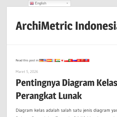
English
Skip
to
ArchiMetric Indones
content
EA,
Dev
Ops,
Scrum,
Read this post in:
Agile
Maret 5, 2026
archimetric@visual-paradigm.com
and
Pentingnya Diagram Kela
More
Perangkat Lunak
Diagram kelas adalah salah satu jenis diagram y